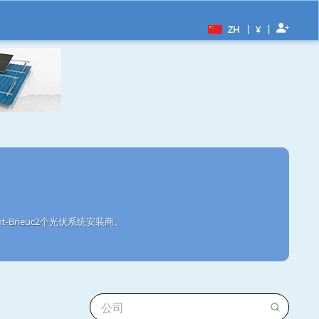
|
|
ZH
¥
-Brieuc2个光伏系统安装商。