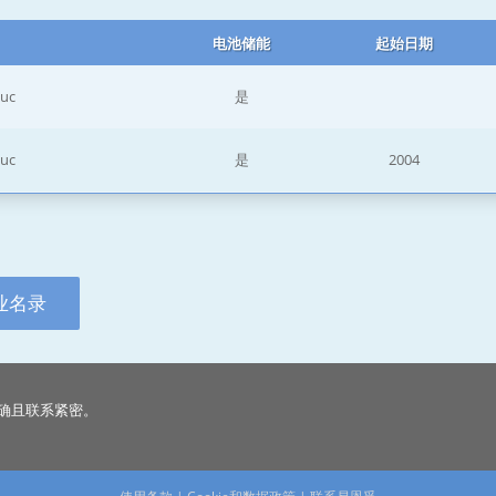
电池储能
起始日期
euc
是
euc
是
2004
业名录
确且联系紧密。