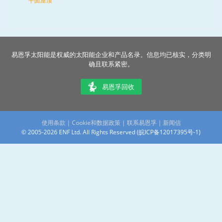
平面屋顶
易恩孚太阳能是权威的太阳能企业和产品名录。信息均已核实，分类明
确且联系紧密。
易恩孚回收
使用条款
|
Cookie和数据政策
|
联系易恩孚
|
新闻信
© 2005-2026 ENF Ltd. All Rights Reserved (
皖ICP备12017395号-1
)