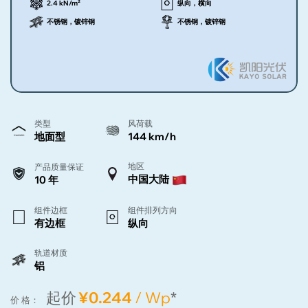
2.4 kN/m²
纵向，横向
不锈钢，镀锌钢
不锈钢，镀锌钢
类型
风荷载
地面型
144 km/h
地区
产品质量保证
中国大陆
10 年
组件边框
组件排列方向
有边框
纵向
轨道材质
铝
起价
¥0.244
/ Wp
*
价 格：