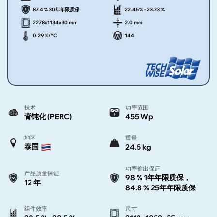
87.4 % 30年年限质保
22.45 % - 23.23 %
2278x1134x30 mm
2.0 mm
0.29 %/°C
144
技术
功率范围
背钝化 (PERC)
455 Wp
地区
重量
泰国
24.5 kg
功率输出保证
产品质量保证
98 % 1年年限质保，
12 年
84.8 % 25年年限质保
组件效率
尺寸