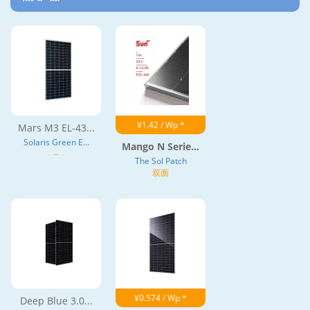
¥1.42 / Wp *
Mars M3 EL-43...
Solaris Green E...
Mango N Serie...
--
The Sol Patch
双面
¥0.574 / Wp *
Deep Blue 3.0...