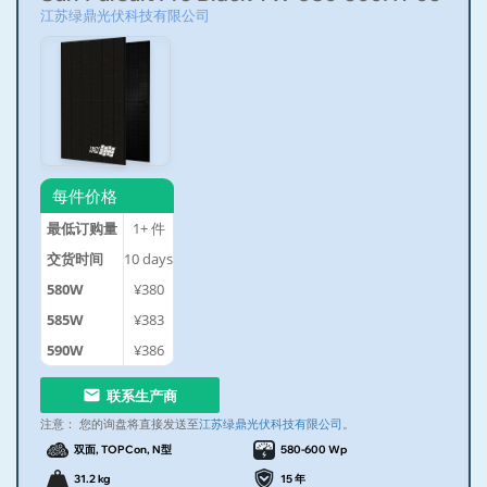
江苏绿鼎光伏科技有限公司
每件价格
最低订购量
1+
件
交货时间
10
days
580W
¥380
585W
¥383
590W
¥386
联系生产商
注意：
您的询盘将直接发送至
江苏绿鼎光伏科技有限公司
。
双面, TOPCon, N型
580-600 Wp
31.2 kg
15 年