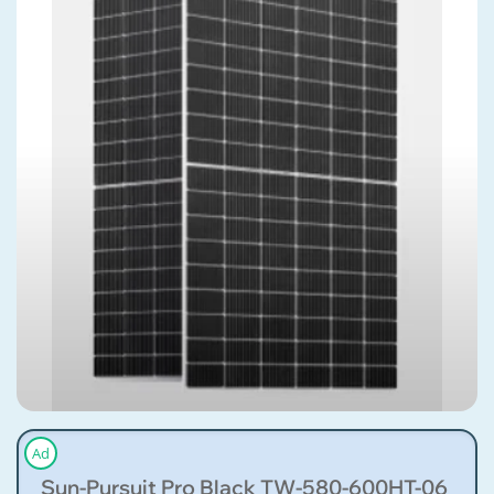
Ad
Sun-Pursuit Pro Black TW-580-600HT-06