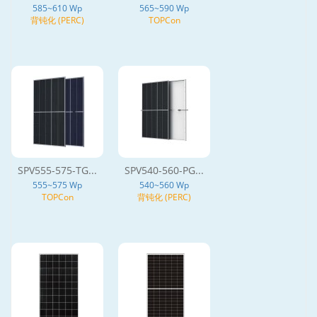
585~610 Wp
565~590 Wp
背钝化 (PERC)
TOPCon
SPV555-575-TG...
SPV540-560-PG...
555~575 Wp
540~560 Wp
TOPCon
背钝化 (PERC)