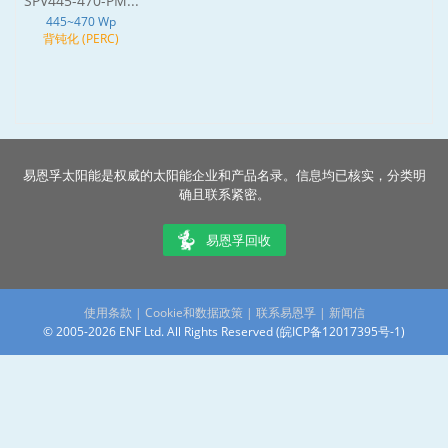
SPV445-470-PM...
445~470 Wp
背钝化 (PERC)
易恩孚太阳能是权威的太阳能企业和产品名录。信息均已核实，分类明
确且联系紧密。
易恩孚回收
使用条款
|
Cookie和数据政策
|
联系易恩孚
|
新闻信
© 2005-2026 ENF Ltd. All Rights Reserved (
皖ICP备12017395号-1
)