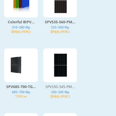
Colorful BIPV...
SPV535-560-PM...
310~380 Wp
535~560 Wp
背钝化 (PERC)
背钝化 (PERC)
SPV685-700-TG...
SPV330-345-PM...
685~700 Wp
330~345 Wp
TOPCon
背钝化 (PERC)