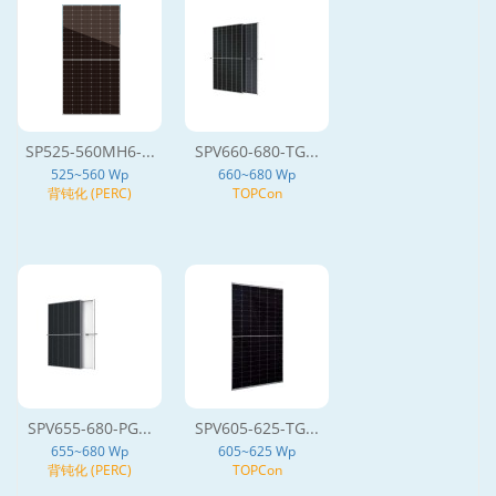
SP525-560MH6-...
SPV660-680-TG...
525~560 Wp
660~680 Wp
背钝化 (PERC)
TOPCon
SPV655-680-PG...
SPV605-625-TG...
655~680 Wp
605~625 Wp
背钝化 (PERC)
TOPCon