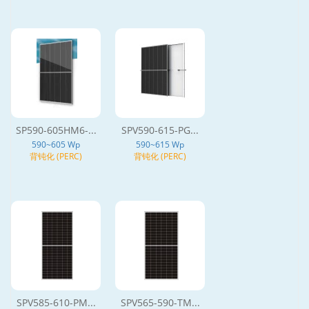
SP590-605HM6-...
SPV590-615-PG...
590~605 Wp
590~615 Wp
背钝化 (PERC)
背钝化 (PERC)
SPV585-610-PM...
SPV565-590-TM...