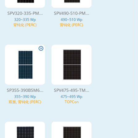
SPV320-335-PM...
SPV490-510-PM...
320~335 Wp
490~510 Wp
背钝化 (PERC)
背钝化 (PERC)
SP355-390BSM6...
SPV475-495-TM...
355~390 Wp
475~495 Wp
双面, 背钝化 (PERC)
TOPCon