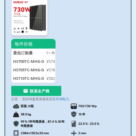
每件价格
最低订购量
1+
件
HS700TC-MHG-D
¥574
HS705TC-MHG-D
¥578
HS710TC-MHG-D
¥582
联系生产商
注意：
您的询盘将直接发送至
禾润电力
。
双面, N型
700-730 Wp
38.5 kg
15 年
99 % 1年年限质保，87.4 % 30年
22.5 % - 23.5 %
年限质保
2384x1303x33 mm
2 mm