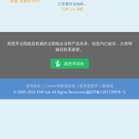
双面, 异质结 (HJT)
江苏奥轩光电科...
TOPCon, N型
易恩孚太阳能是权威的太阳能企业和产品名录。信息均已核实，分类明
确且联系紧密。
易恩孚回收
使用条款
|
Cookie和数据政策
|
联系易恩孚
|
新闻信
© 2005-2026 ENF Ltd. All Rights Reserved (
皖ICP备12017395号-1
)