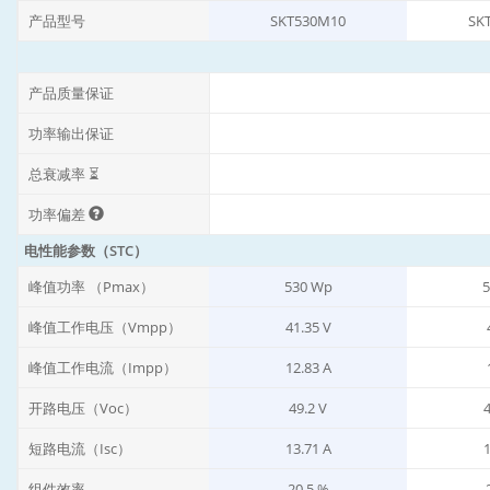
产品型号
SKT530M10
SK
产品质量保证
功率输出保证
总衰减率 ⏳
功率偏差
电性能参数（STC）
峰值功率 （Pmax）
530 Wp
5
峰值工作电压（Vmpp）
41.35 V
峰值工作电流（Impp）
12.83 A
开路电压（Voc）
49.2 V
4
短路电流（Isc）
13.71 A
1
组件效率
20.5 %