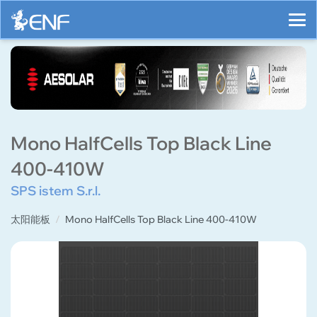
Mono HalfCells Top Black Line
400-410W
SPS istem S.r.l.
太阳能板
Mono HalfCells Top Black Line 400-410W