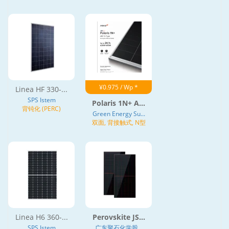
¥0.975 / Wp *
Linea HF 330-...
SPS Istem
Polaris 1N+ A...
背钝化 (PERC)
Green Energy Su...
双面, 背接触式, N型
Linea H6 360-...
Perovskite JS...
SPS Istem
广东聚石化学股...