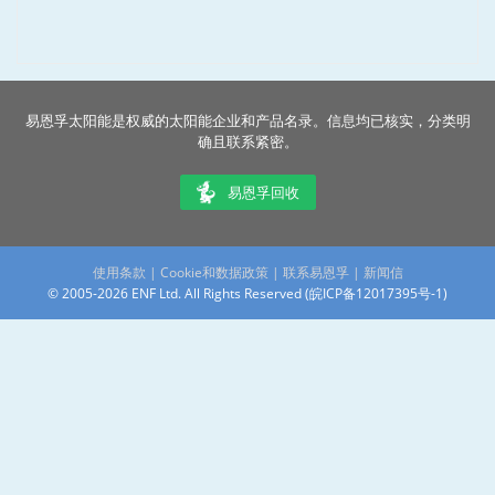
易恩孚太阳能是权威的太阳能企业和产品名录。信息均已核实，分类明
确且联系紧密。
易恩孚回收
使用条款
|
Cookie和数据政策
|
联系易恩孚
|
新闻信
© 2005-2026 ENF Ltd. All Rights Reserved (
皖ICP备12017395号-1
)