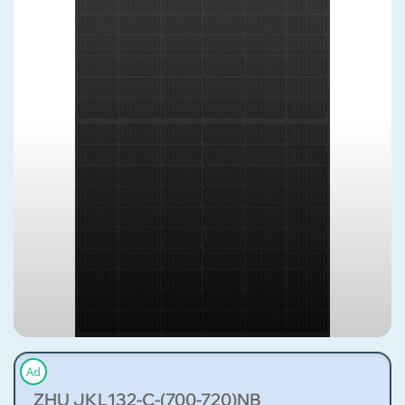
Ad
ZHU JKL132-C-(700-720)NB