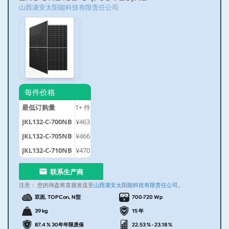
山西潞安太阳能科技有限责任公司
每件价格
最低订购量
1+
件
JKL132-C-700NB
¥463
JKL132-C-705NB
¥466
JKL132-C-710NB
¥470
联系生产商
注意：
您的询盘将直接发送至
山西潞安太阳能科技有限责任公司
。
双面, TOPCon, N型
700-720 Wp
39 kg
15 年
87.4 % 30年年限质保
22.53 % - 23.18 %