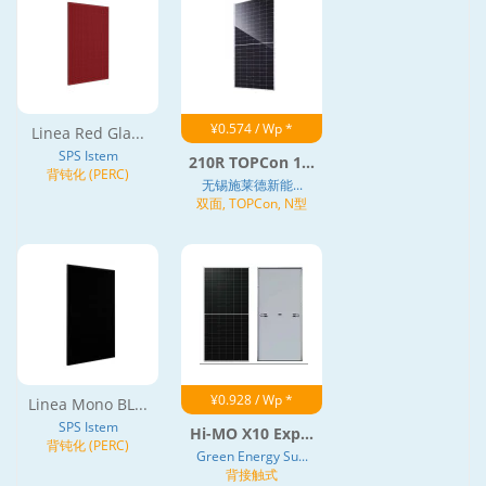
¥0.574 / Wp *
Linea Red Gla...
SPS Istem
210R TOPCon 1...
背钝化 (PERC)
无锡施莱德新能...
双面, TOPCon, N型
¥0.928 / Wp *
Linea Mono BL...
SPS Istem
Hi-MO X10 Exp...
背钝化 (PERC)
Green Energy Su...
背接触式