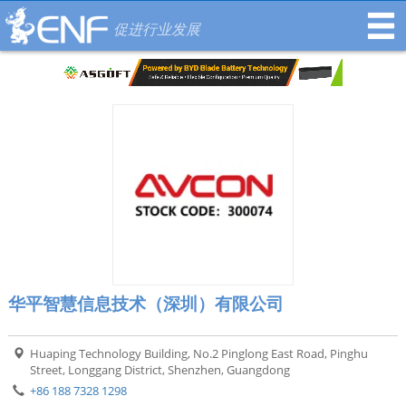
促进行业发展
华平智慧信息技术（深圳）有限公司
Huaping Technology Building, No.2 Pinglong East Road, Pinghu
Street, Longgang District, Shenzhen, Guangdong
+86 188 7328 1298