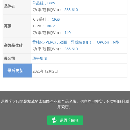
单晶硅，BIPV
晶体硅
功 率 范 围(Wp)：
365-610
CIS系列：
CIGS
薄膜
BIPV：
BIPV
功 率 范 围(Wp)：
140
背钝化 (PERC)，双面，异质结 (HJT)，TOPCon，N型
高效晶体硅
功 率 范 围(Wp)：
365-610
母公司
华平集团
最后更新
2025年12月2日
易恩孚太阳能是权威的太阳能企业和产品名录。信息均已核实，分类明确且联
系紧密。
易恩孚回收