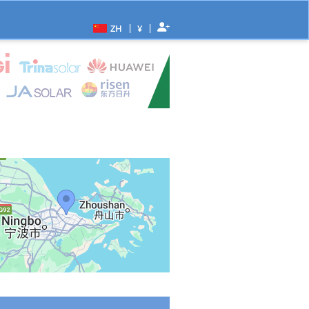
|
|
ZH
¥