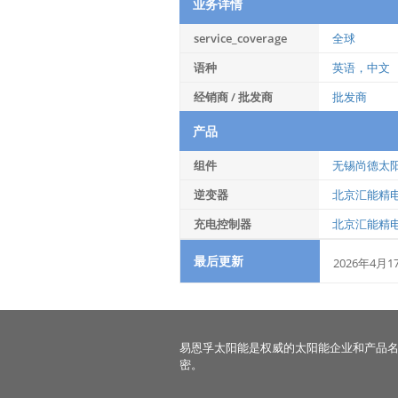
业务详情
service_coverage
全球
语种
英语，中文
经销商 / 批发商
批发商
产品
组件
无锡尚德太
逆变器
北京汇能精
充电控制器
北京汇能精
最后更新
2026年4月1
易恩孚太阳能是权威的太阳能企业和产品
密。