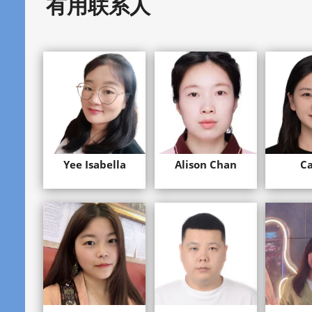
有用联系人
Yee Isabella
Alison Chan
C