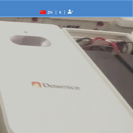
|
|
ZH
¥