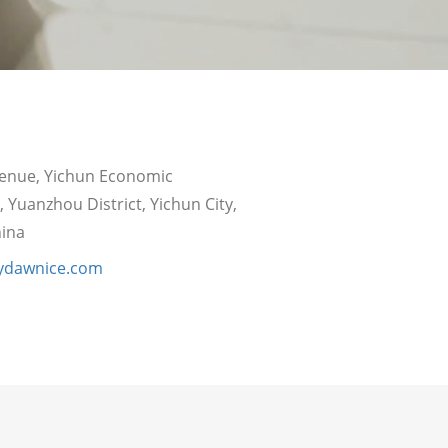
venue, Yichun Economic
Yuanzhou District, Yichun City,
hina
gydawnice.com