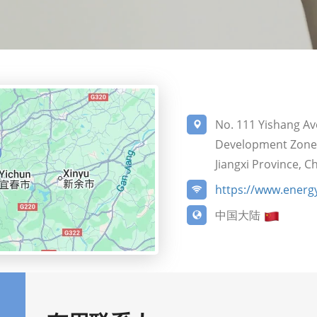
No. 111 Yishang A
Development Zone, 
Jiangxi Province, C
https://www.ener
中国大陆