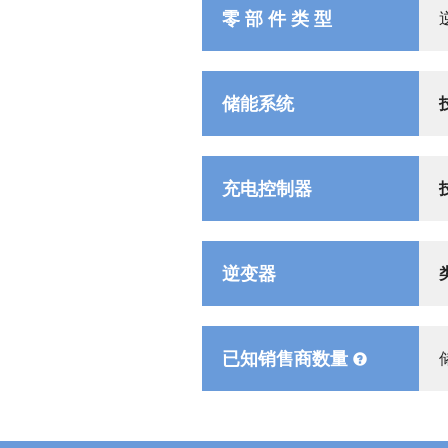
零 部 件 类 型
储能系统
充电控制器
逆变器
已知销售商数量