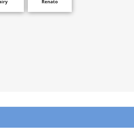
airy
Renato