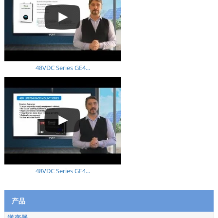
48VDC Series GE4...
48VDC Series GE4...
产品
逆变器