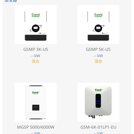
GSMP 3K-US
GSMP 5K-US
-- kW
-- kW
混合
混合
MGSP 5000/6000W
GSM-6K-01LP1-EU
-- kW
-- kW