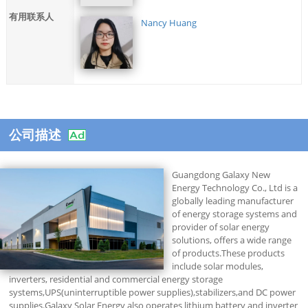
有用联系人
Nancy Huang
公司描述
Guangdong Galaxy New
Energy Technology Co., Ltd is a
globally leading manufacturer
of energy storage systems and
provider of solar energy
solutions, offers a wide range
of products.These products
include solar modules,
inverters, residential and commercial energy storage
systems,UPS(uninterruptible power supplies),stabilizers,and DC power
supplies.Galaxy Solar Energy also operates lithium battery and inverter