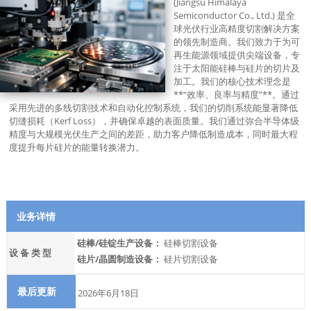
(Jiangsu Himalaya
Semiconductor Co., Ltd.) 是全
球光伏行业高精度切割解决方案
的领先制造商。我们致力于为可
再生能源领域提供尖端设备，专
注于太阳能硅棒与硅片的切片及
加工。我们的核心技术理念是
**“效率、良率与精度”**。通过
采用先进的多线切割技术和自动化控制系统，我们的切削系统能显著降低
切缝损耗（Kerf Loss），并确保卓越的表面质量。我们通过弥合半导体级
精度与大规模光伏生产之间的差距，助力客户降低制造成本，同时最大程
度提升每片硅片的能量转换潜力。
业务详情
硅棒/硅锭生产设备：
硅棒切割设备
设 备 类 型
硅片/晶圆制造设备：
硅片切割设备
最后更新
2026年6月18日