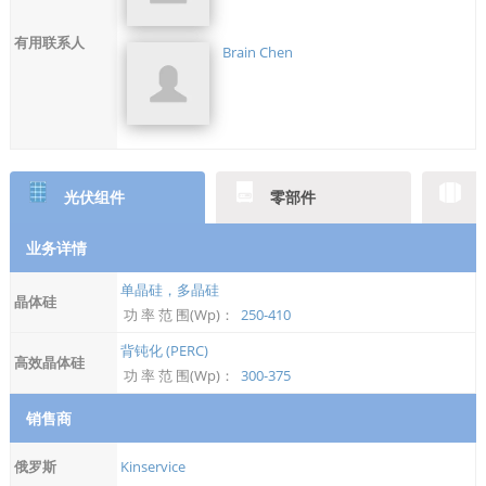
有用联系人
Brain Chen
光伏组件
零部件
业务详情
单晶硅，多晶硅
晶体硅
功 率 范 围(Wp)：
250-410
背钝化 (PERC)
高效晶体硅
功 率 范 围(Wp)：
300-375
销售商
俄罗斯
Kinservice