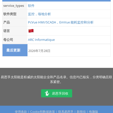
service_types
软件
软件类型
监控，场地分析
产品
PcVue HMI/SCADA，EmVue 能耗监控和分析
语言
母公司
ARC Informatique
最后更新
2026年7月28日
易恩孚太阳能是权威的太阳能企业和产品名录。信息均已核实，分类明确且联
系紧密。
易恩孚回收
使用条款
|
Cookie和数据政策
|
联系易恩孚
|
新闻信
|
电脑版