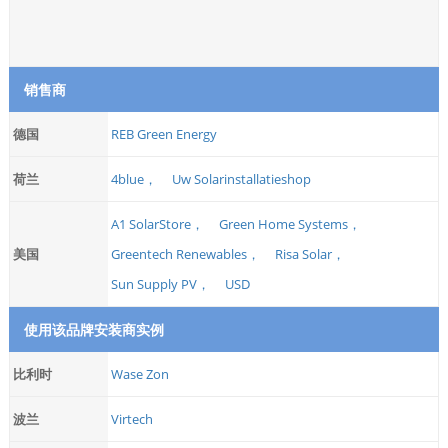
销售商
德国
REB Green Energy
荷兰
4blue，
Uw Solarinstallatieshop
A1 SolarStore，
Green Home Systems，
美国
Greentech Renewables，
Risa Solar，
Sun Supply PV，
USD
使用该品牌安装商实例
比利时
Wase Zon
波兰
Virtech