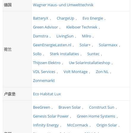
德国
Wagner Haus- und Umwelttechnik
BatteryX，
ChargeUp，
Evo Energie，
Green Advisor，
Kleiboer Techniek，
Damstra，
LivingSun，
Milro，
GeenEnergieLasten.nl，
Solar+，
Solarmaxx，
荷兰
Sollo，
Sterk Installaties，
Suntec，
Thijssen Elektro，
Uw Solarinstallatieshop，
VDL Services，
Volt Montage，
Zon NL，
Zonnemarkt
卢森堡
Eco Habitat Lux
BeeGreen，
Braven Solar，
Construct Sun，
Genesis Solar Power，
Green Home Systems，
Infinity Energy，
McCormack，
Origin Solar，