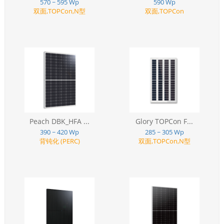
570 ~ 595 Wp
590 Wp
双面,TOPCon,N型
双面,TOPCon
Peach DBK_HFA ...
Glory TOPCon F...
390 ~ 420 Wp
285 ~ 305 Wp
背钝化 (PERC)
双面,TOPCon,N型