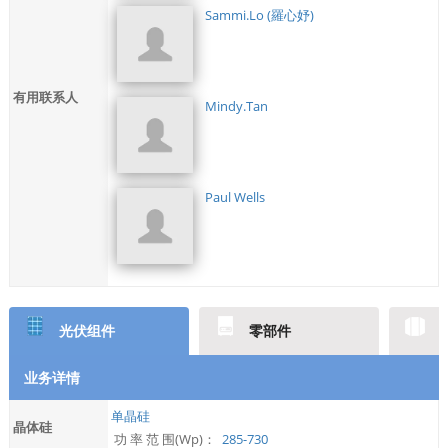
Sammi.Lo (羅心妤)
有用联系人
Mindy.Tan
Paul Wells
光伏组件
零部件
业务详情
单晶硅
晶体硅
功 率 范 围(Wp)：
285-730