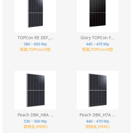
TOPCon RE DEF_...
Glory TOPCon F...
580 ~ 605 Wp
445 ~ 470 Wp
双面,TOPCon,N型
双面,TOPCon,N型
Peach DBK_H8A ...
Peach DBK_H7A ...
530 ~ 560 Wp
440 ~ 470 Wp
背钝化 (PERC)
背钝化 (PERC)