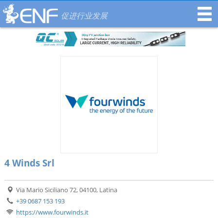
促进行业发展
4 Winds Srl
Via Mario Siciliano 72, 04100, Latina
+39 0687 153 193
https://www.fourwinds.it