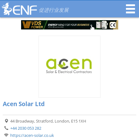
促进行业发展
Acen Solar Ltd
44 Broadway, Stratford, London, E15 1XH
+44 2030 053 282
https://acen-solar.co.uk