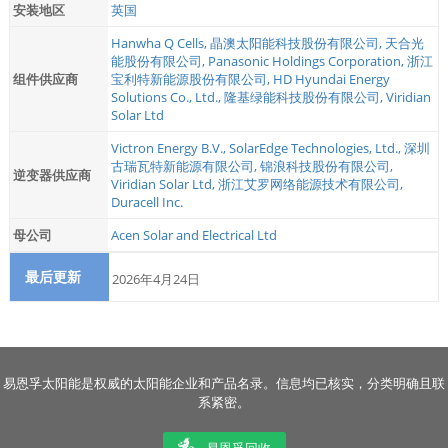
安装地区
英国
Hanwha Q Cells
,
晶澳太阳能科技股份有限公司
,
天合光
能股份有限公司
,
Panasonic Holdings Corporation
,
浙江
组件供应商
宝利特新能源股份有限公司
,
HD Hyundai Energy
Solutions Co., Ltd.
,
隆基绿能科技股份有限公司
,
Viridian
Solar Ltd
Victron Energy B.V.
,
SolarEdge Technologies, Ltd.
,
深圳
古瑞瓦特新能源有限公司
,
锦浪科技股份有限公司
,
逆变器供应商
Viridian Solar Ltd
,
浙江艾罗网络能源技术有限公司
,
Duracell Inc.
母公司
Acen Solar and Electrical Ltd
最后更新
2026年4月24日
易恩孚太阳能是权威的太阳能企业和产品名录。信息均已核实，分类明确且联
系紧密。