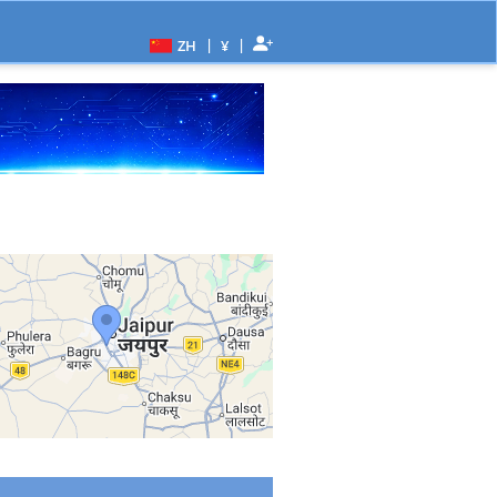
|
|
ZH
¥