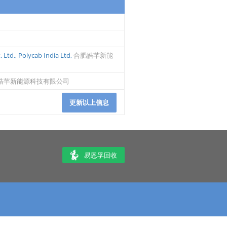
 Ltd.
,
Polycab India Ltd
,
合肥皓芊新能
皓芊新能源科技有限公司
更新以上信息
易恩孚回收