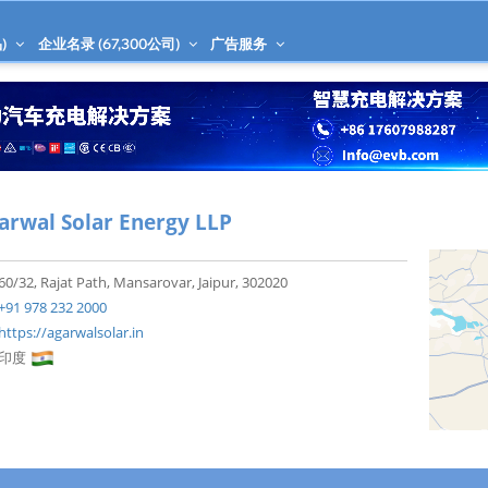
)
企业名录 (
67,300
公司)
广告服务
arwal Solar Energy LLP
60/32, Rajat Path, Mansarovar, Jaipur, 302020
+91 978 232 2000
https://agarwalsolar.in
印度