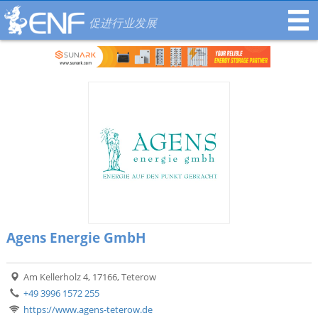
促进行业发展
Agens Energie GmbH
Am Kellerholz 4, 17166, Teterow
+49 3996 1572 255
https://www.agens-teterow.de