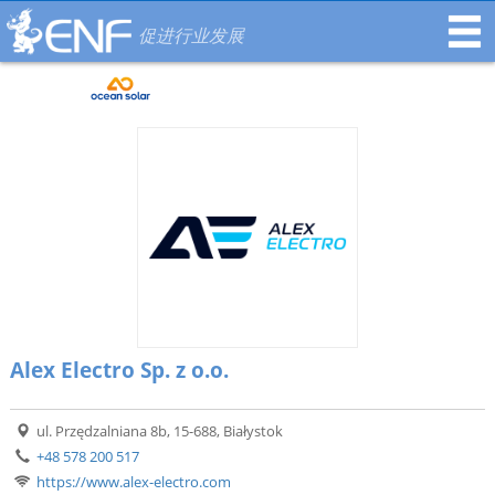
促进行业发展
Alex Electro Sp. z o.o.
ul. Przędzalniana 8b, 15-688, Białystok
+48 578 200 517
https://www.alex-electro.com