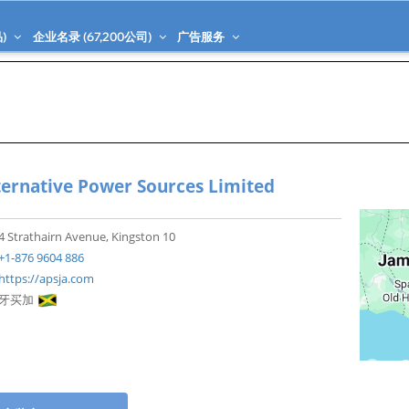
)
企业名录 (
67,200
公司)
广告服务
ternative Power Sources Limited
4 Strathairn Avenue, Kingston 10
+1-876 9604 886
https://apsja.com
牙买加