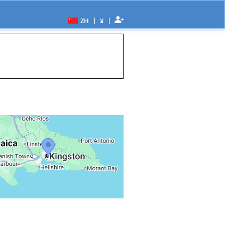
|
|
ZH
¥