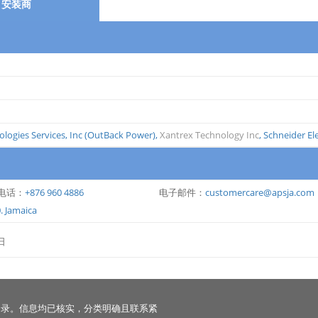
安装商
logies Services, Inc (OutBack Power)
,
Xantrex Technology Inc
,
Schneider Ele
电话：
+876 960 4886
电子邮件：
customercare@apsja.com
. Jamaica
日
名录。信息均已核实，分类明确且联系紧