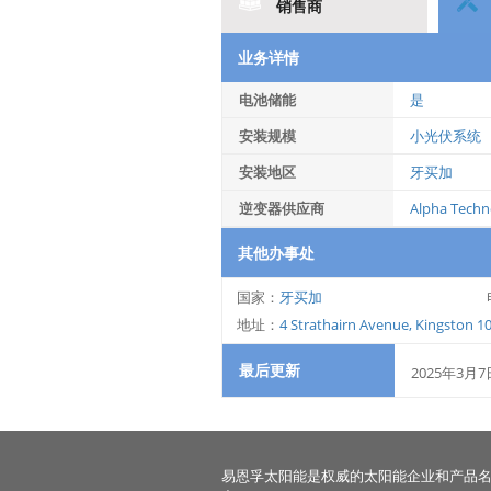
销售商
业务详情
电池储能
是
安装规模
小光伏系统
安装地区
牙买加
逆变器供应商
Alpha Techno
其他办事处
国家：
牙买加
地址：
4 Strathairn Avenue, Kingston 10
最后更新
2025年3月7
易恩孚太阳能是权威的太阳能企业和产品