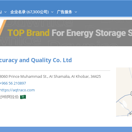
)
企业名录 (
67,300
公司)
广告服务
curacy and Quality Co. Ltd
8060 Prince Muhammad St., AI Shamalia, AI Khobar, 34425
+966 56 210897
https://aqtraco.com
沙特阿拉伯