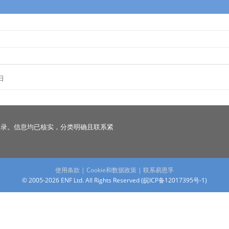
日
名录。信息均已核实，分类明确且联系紧
使用条款
|
Cookie和数据政策
|
联系易恩孚
© 2005-2026 ENF Ltd. All Rights Reserved (
皖ICP备12017395号-1
)