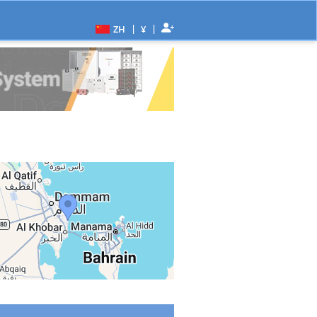
|
|
ZH
¥