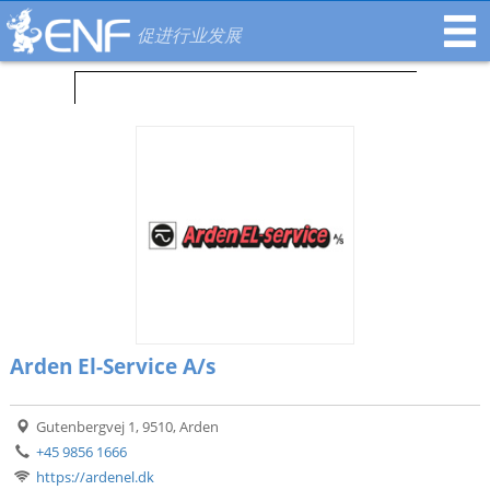
促进行业发展
Arden El-Service A/s
Gutenbergvej 1, 9510, Arden
+45 9856 1666
https://ardenel.dk