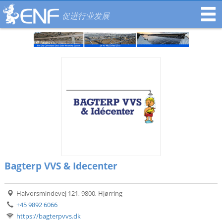
促进行业发展
Bagterp VVS & Idecenter
Halvorsmindevej 121, 9800, Hjørring
+45 9892 6066
https://bagterpvvs.dk