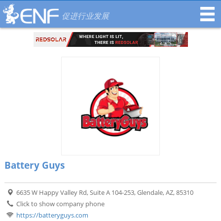
促进行业发展
Battery Guys
6635 W Happy Valley Rd, Suite A 104-253, Glendale, AZ, 85310
Click to show company phone
https://batteryguys.com