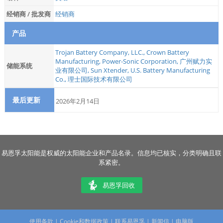
经销商 / 批发商
经销商
产品
Trojan Battery Company, LLC.
,
Crown Battery
Manufacturing
,
Power-Sonic Corporation
,
广州赋力实
储能系统
业有限公司
,
Sun Xtender
,
U.S. Battery Manufacturing
Co.
,
理士国际技术有限公司
最后更新
2026年2月14日
易恩孚太阳能是权威的太阳能企业和产品名录。信息均已核实，分类明确且联
系紧密。
易恩孚回收
使用条款
|
Cookie和数据政策
|
联系易恩孚
|
新闻信
|
电脑版