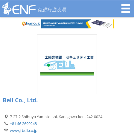
促进行业发展
Bell Co., Ltd.
7-27-2 Shibuya Yamato-shi, Kanagawa-ken, 242-0024
+81 46 2699248
www.j-bell.co.jp