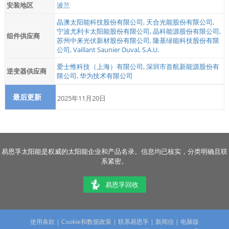
安装地区
波兰
晶澳太阳能科技股份有限公司
,
天合光能股份有限公司
,
宁波尤利卡太阳能股份有限公司
,
晶科能源股份有限公司
,
组件供应商
苏州中来光伏新材股份有限公司
,
隆基绿能科技股份有限
公司
,
Vaillant Saunier Duval, S.A.U.
爱士惟科技（上海）有限公司
,
深圳市首航新能源股份有
逆变器供应商
限公司
,
华为技术有限公司
最后更新
2025年11月20日
易恩孚太阳能是权威的太阳能企业和产品名录。信息均已核实，分类明确且联
系紧密。
易恩孚回收
使用条款
|
Cookie和数据政策
|
联系易恩孚
|
新闻信
|
电脑版