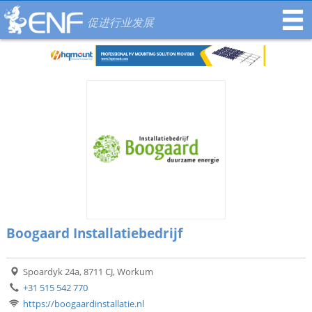
促进行业发展
Boogaard Installatiebedrijf
Spoardyk 24a, 8711 CJ, Workum
+31 515 542 770
https://boogaardinstallatie.nl