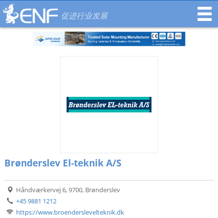
促进行业发展
Brønderslev El-teknik A/S
Håndværkervej 6, 9700, Brønderslev
+45 9881 1212
https://www.broenderslevelteknik.dk