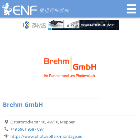
促进行业发展
Brehm GmbH
Osterbrockerstr 16, 49716, Meppen
+49 5961 9587 097
https://www.photovoltaik-montage.eu