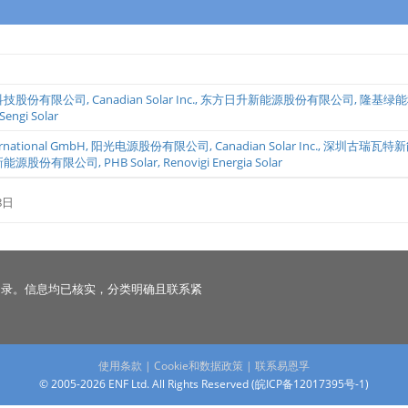
科技股份有限公司
,
Canadian Solar Inc.
,
东方日升新能源股份有限公司
,
隆基绿能
Sengi Solar
ernational GmbH
,
阳光电源股份有限公司
,
Canadian Solar Inc.
,
深圳古瑞瓦特新
新能源股份有限公司
,
PHB Solar
,
Renovigi Energia Solar
8日
名录。信息均已核实，分类明确且联系紧
使用条款
|
Cookie和数据政策
|
联系易恩孚
© 2005-2026 ENF Ltd. All Rights Reserved (
皖ICP备12017395号-1
)