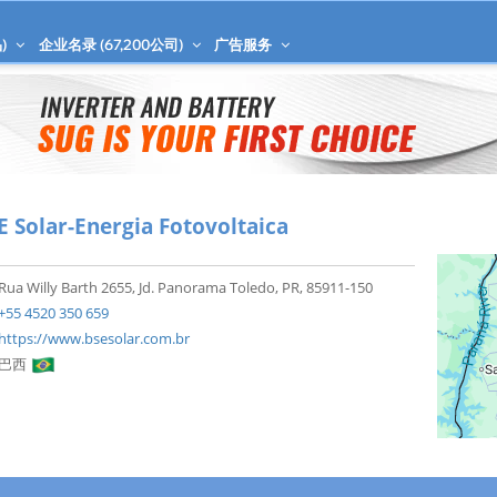
)
企业名录 (
67,200
公司)
广告服务
E Solar-Energia Fotovoltaica
Rua Willy Barth 2655, Jd. Panorama Toledo, PR, 85911-150
+55 4520 350 659
https://www.bsesolar.com.br
巴西