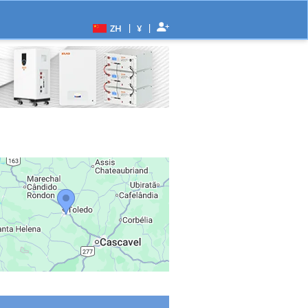
|
|
ZH
¥