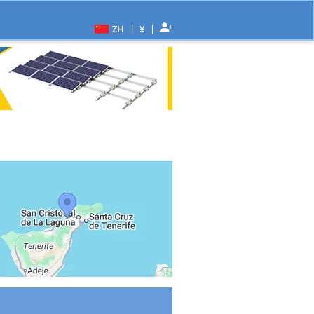
|
|
ZH
¥