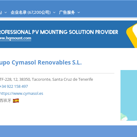
)
企业名录 (
67,200
公司)
广告服务
upo Cymasol Renovables S.L.
TF-228, 12, 38350, Tacoronte, Santa Cruz de Tenerife
+34 922 158 497
https://www.cymasol.es
西班牙