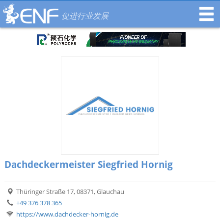
促进行业发展
Dachdeckermeister Siegfried Hornig
Thüringer Straße 17, 08371, Glauchau
+49 376 378 365
https://www.dachdecker-hornig.de