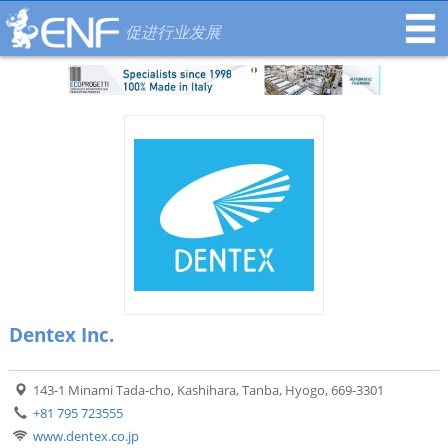
促进行业发展
Dentex Inc.
143-1 Minami Tada-cho, Kashihara, Tanba, Hyogo, 669-3301
+81 795 723555
www.dentex.co.jp