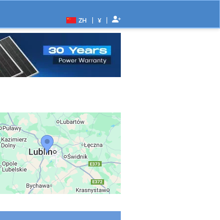
|
|
ZH
¥