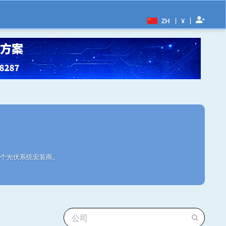
|
|
ZH
¥
e1个光伏系统安装商。