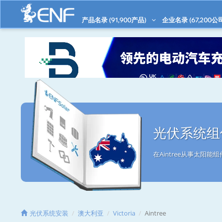
产品名录 (
91,900
产品)
企业名录 (
67,200
公
光伏系统组件
在Aintree从事太阳
光伏系统安装
澳大利亚
Victoria
Aintree