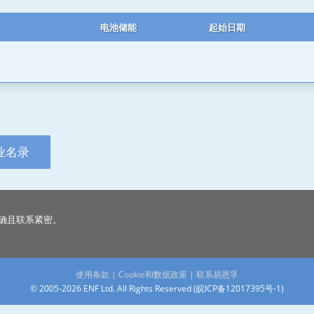
电池储能
起始日期
业名录
确且联系紧密。
使用条款
|
Cookie和数据政策
|
联系易恩孚
© 2005-2026 ENF Ltd. All Rights Reserved (
皖ICP备12017395号-1
)