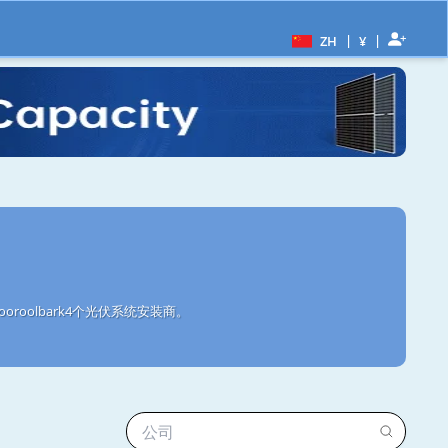
|
|
ZH
¥
roolbark4个光伏系统安装商。