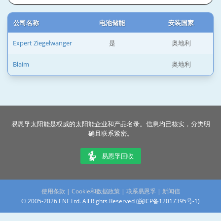
公司名称
电池储能
安装国家
Expert Ziegelwanger
是
奥地利
Blaim
奥地利
易恩孚太阳能是权威的太阳能企业和产品名录。信息均已核实，分类明
确且联系紧密。
易恩孚回收
使用条款
|
Cookie和数据政策
|
联系易恩孚
|
新闻信
© 2005-2026 ENF Ltd. All Rights Reserved (
皖ICP备12017395号-1
)