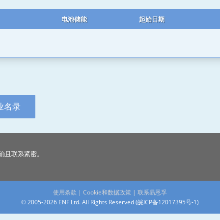
电池储能
起始日期
业名录
确且联系紧密。
使用条款
|
Cookie和数据政策
|
联系易恩孚
© 2005-2026 ENF Ltd. All Rights Reserved (
皖ICP备12017395号-1
)