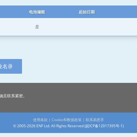
电池储能
起始日期
是
业名录
确且联系紧密。
使用条款
|
Cookie和数据政策
|
联系易恩孚
© 2005-2026 ENF Ltd. All Rights Reserved (
皖ICP备12017395号-1
)