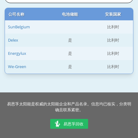
公司名称
电池储能
安装国家
SunBelgium
比利时
Delex
是
比利时
Energylux
是
比利时
We-Green
是
比利时
易恩孚太阳能是权威的太阳能企业和产品名录。信息均已核实，分类明
确且联系紧密。
易恩孚回收