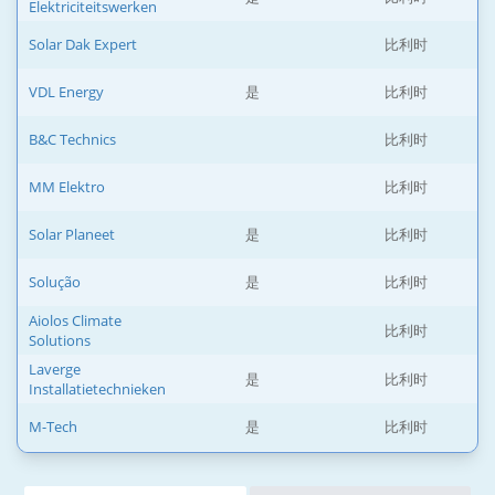
Elektriciteitswerken
Solar Dak Expert
比利时
VDL Energy
是
比利时
B&C Technics
比利时
MM Elektro
比利时
Solar Planeet
是
比利时
Solução
是
比利时
Aiolos Climate
比利时
Solutions
Laverge
是
比利时
Installatietechnieken
M-Tech
是
比利时