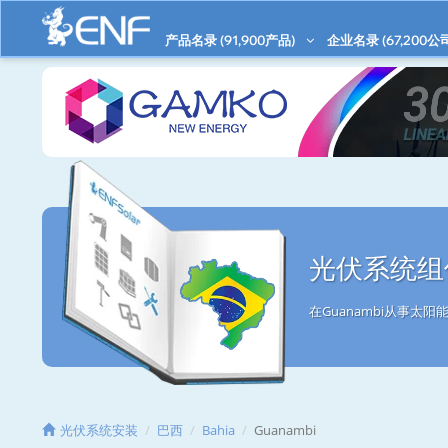
产品名录 (
91,900
产品)
企业名录 (
67,200
公
光伏系统组件
在Guanambi从事
光伏系统安装
巴西
Bahia
Guanambi