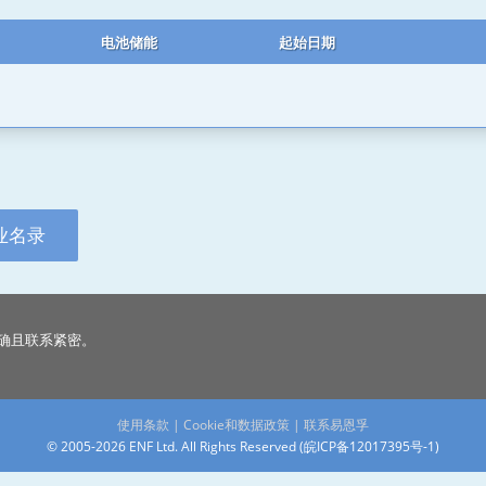
电池储能
起始日期
业名录
确且联系紧密。
使用条款
|
Cookie和数据政策
|
联系易恩孚
© 2005-2026 ENF Ltd. All Rights Reserved (
皖ICP备12017395号-1
)