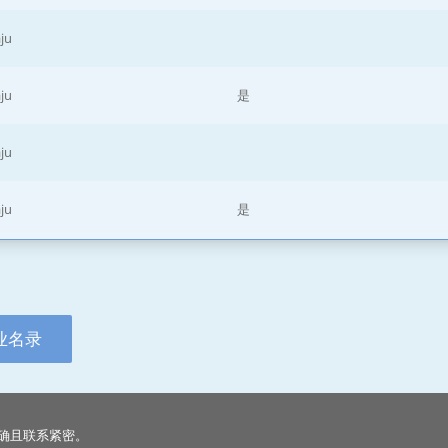
ju
ju
是
ju
ju
是
业名录
确且联系紧密。