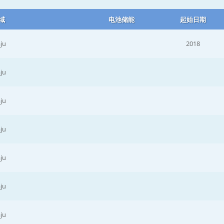
域
电池储能
起始日期
ju
2018
ju
ju
ju
ju
ju
ju