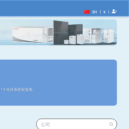
|
|
ZH
¥
u11个光伏系统安装商。