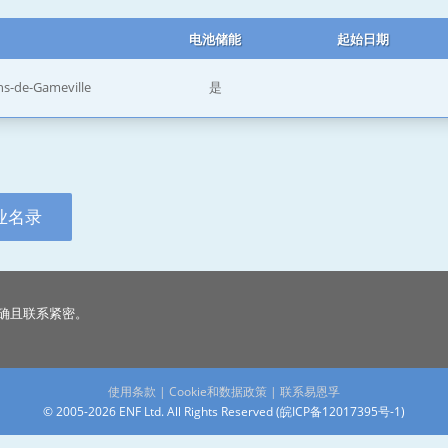
电池储能
起始日期
ns-de-Gameville
是
业名录
确且联系紧密。
使用条款
|
Cookie和数据政策
|
联系易恩孚
© 2005-2026 ENF Ltd. All Rights Reserved (
皖ICP备12017395号-1
)