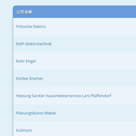
公司名称
Fritzsche Elektro
EMP-Elektrotechnik
Rohr Engel
Körber Enertec
Heizung Sanitär Hausmeisterservice Lars Pfaffendorf
Planungsbüros Weber
Kühhorn