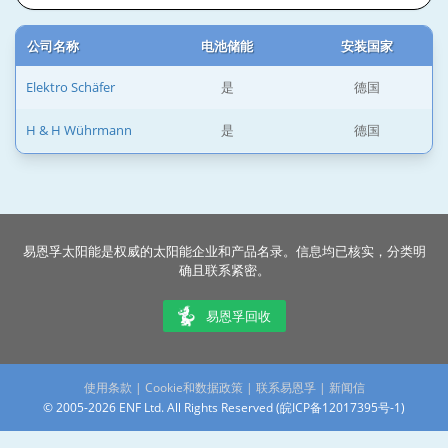
公司名称
电池储能
安装国家
Elektro Schäfer
是
德国
H & H Wührmann
是
德国
易恩孚太阳能是权威的太阳能企业和产品名录。信息均已核实，分类明
确且联系紧密。
易恩孚回收
使用条款
|
Cookie和数据政策
|
联系易恩孚
|
新闻信
© 2005-2026 ENF Ltd. All Rights Reserved (
皖ICP备12017395号-1
)