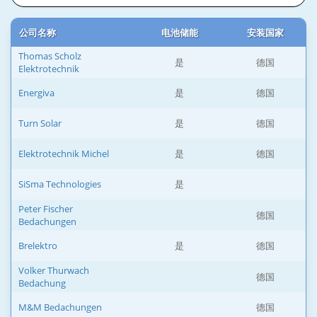
公司名称
电池储能
安装国家
Thomas Scholz
是
德国
Elektrotechnik
Energiva
是
德国
Turn Solar
是
德国
Elektrotechnik Michel
是
德国
SiSma Technologies
是
Peter Fischer
德国
Bedachungen
Brelektro
是
德国
Volker Thurwach
德国
Bedachung
M&M Bedachungen
德国