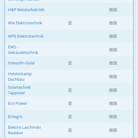
H&P Meisterbetrieb
德国
Wix Elektrotechnik
是
德国
WPE Elektrotechnik
德国
EWS -
德国
Gebäudetechnik
Griesohn-Solar
是
德国
Heisterkamp
德国
Dachbau
Solartechnik
是
德国
Tappeser
Eco Power
是
德国
Entegro
是
德国
Elektro Laschinski
是
德国
Redeker