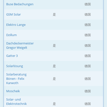
Buse Bedachungen
德国
GSM Solar
是
德国
Elektro Lange
德国
Dzillum
德国
Dachdeckermeister
是
德国
Gregor Weigelt
Gatter 3
德国
Solarlösung
是
德国
Solarberatung
Bönen - Felix
是
德国
Karwoth
Moscheik
德国
Solar- und
Elektrotechnik
是
德国