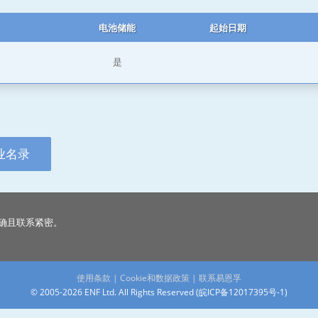
电池储能
起始日期
是
业名录
确且联系紧密。
使用条款
|
Cookie和数据政策
|
联系易恩孚
© 2005-2026 ENF Ltd. All Rights Reserved (
皖ICP备12017395号-1
)