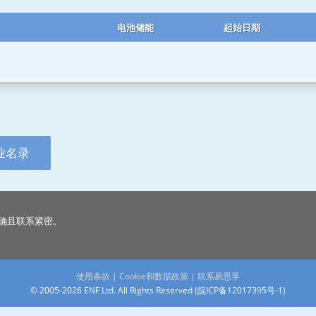
电池储能
起始日期
业名录
确且联系紧密。
使用条款
|
Cookie和数据政策
|
联系易恩孚
© 2005-2026 ENF Ltd. All Rights Reserved (
皖ICP备12017395号-1
)